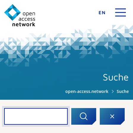
EN
Suche
open-access.network
Suche