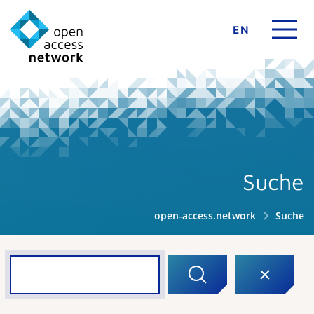
EN
Suche
open-access.network
Suche