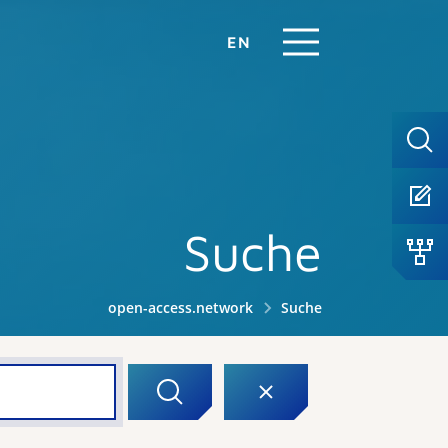
EN
Suche
open-access.network
Suche