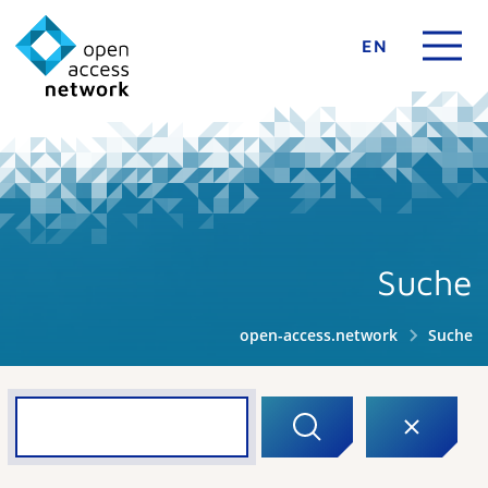
EN
Suche
open-access.network
Suche