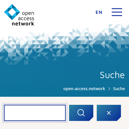
EN
Suche
open-access.network
Suche