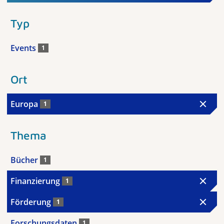
Typ
Events
1
Ort
Europa
1
Thema
Bücher
1
Finanzierung
1
Förderung
1
Forschungsdaten
1