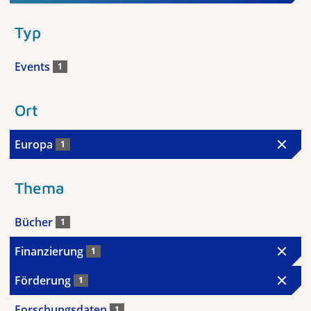
Typ
Events
1
Ort
Europa
1
Thema
Bücher
1
Finanzierung
1
Förderung
1
Forschungsdaten
1