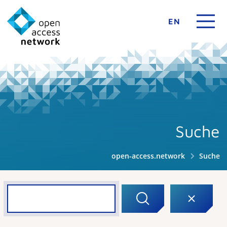
EN
Suche
open-access.network
Suche