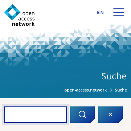
EN
Suche
open-access.network
Suche