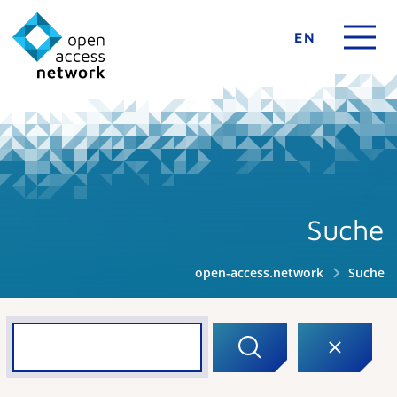
EN
Suche
open-access.network
Suche