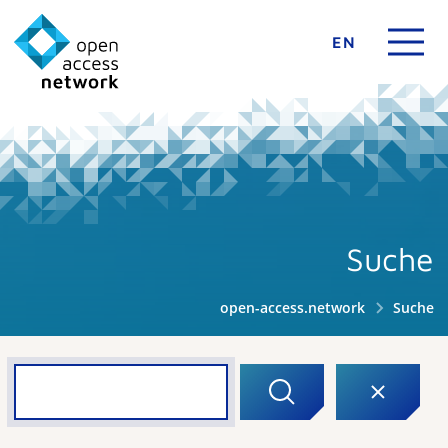
EN
Suche
open-access.network
Suche