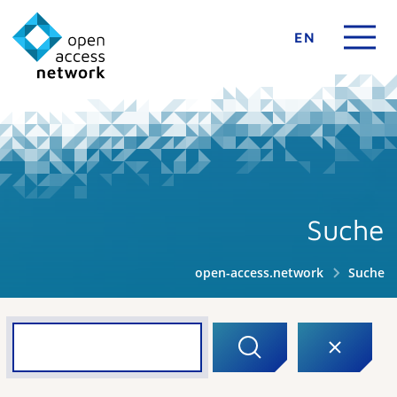
EN
Suche
open-access.network
Suche