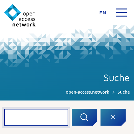
EN
Suche
open-access.network
Suche