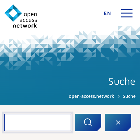
EN
Suche
open-access.network
Suche