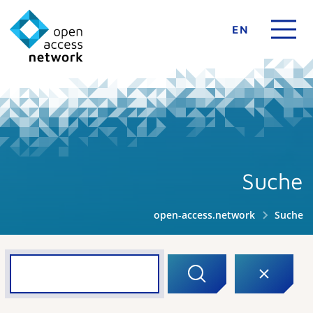
EN
Suche
open-access.network
Suche