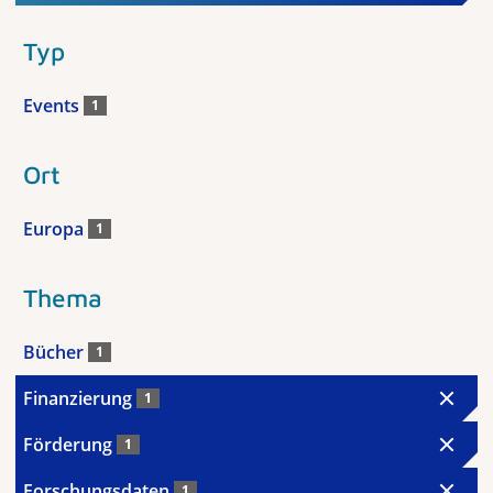
Typ
Events
1
Ort
Europa
1
Thema
Bücher
1
Finanzierung
1
Förderung
1
Forschungsdaten
1