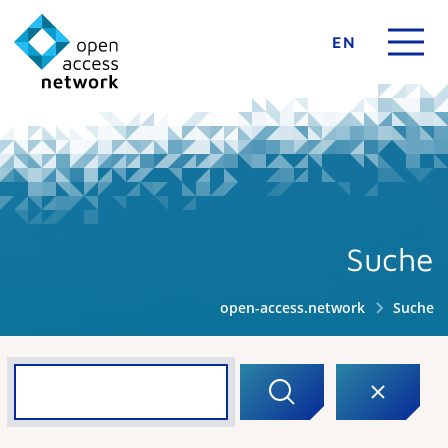
EN
Suche
open-access.network
Suche