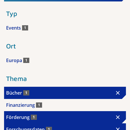
Typ
Events
1
Ort
Europa
1
Thema
Bücher
1
Finanzierung
1
Förderung
1
Forschungsdaten
1