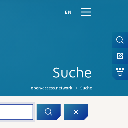
EN
Suche
open-access.network
Suche