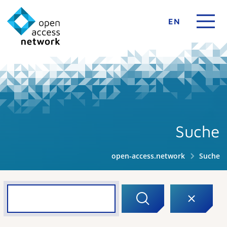
EN
Suche
open-access.network
Suche