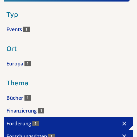
Typ
Events
1
Ort
Europa
1
Thema
Bücher
1
Finanzierung
1
Förderung
1
Forschungsdaten
1