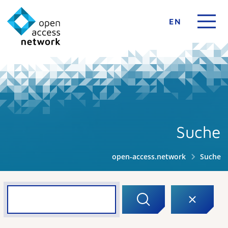
EN
Suche
open-access.network
Suche