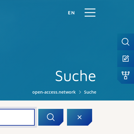
EN
Suche
open-access.network
Suche