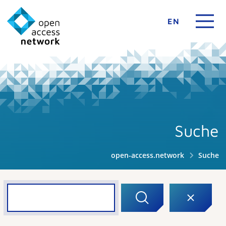
EN
Suche
open-access.network
Suche