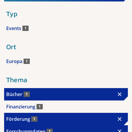
Typ
Events
1
Ort
Europa
1
Thema
Bücher
1
Finanzierung
1
Förderung
1
Forschungsdaten
1