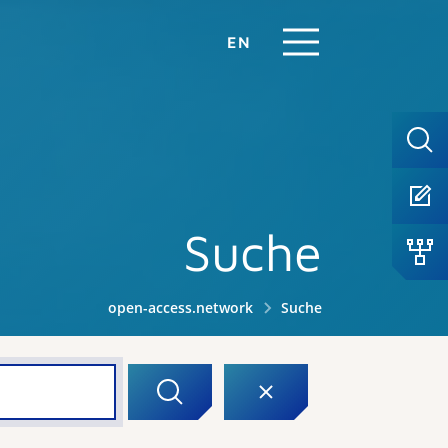
EN
Suche
open-access.network
Suche