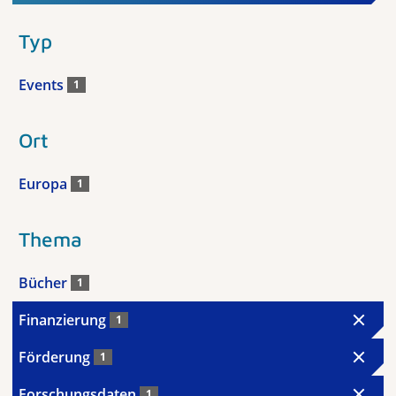
Typ
Events
1
Ort
Europa
1
Thema
Bücher
1
Finanzierung
1
Förderung
1
Forschungsdaten
1