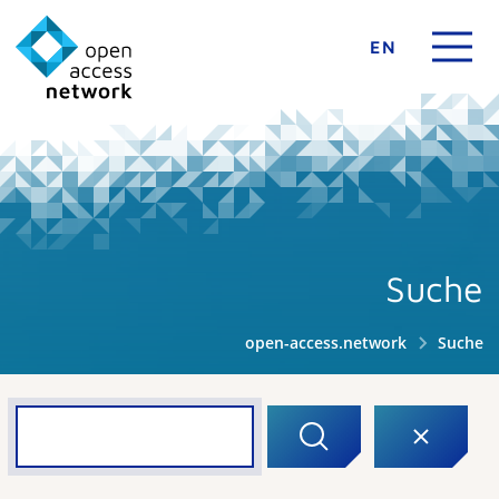
EN
Suche
open-access.network
Suche