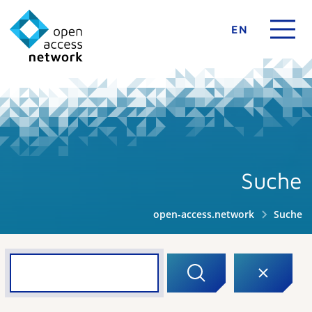
EN
Suche
open-access.network
Suche