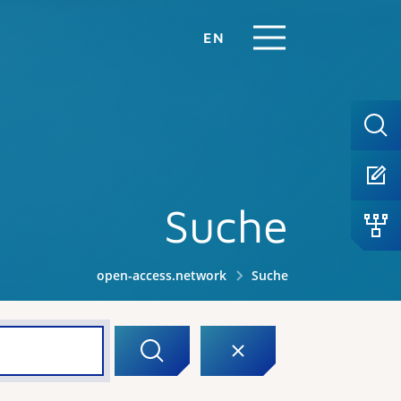
EN
Suche
open-access.network
Suche