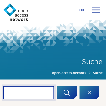
EN
Suche
open-access.network
Suche