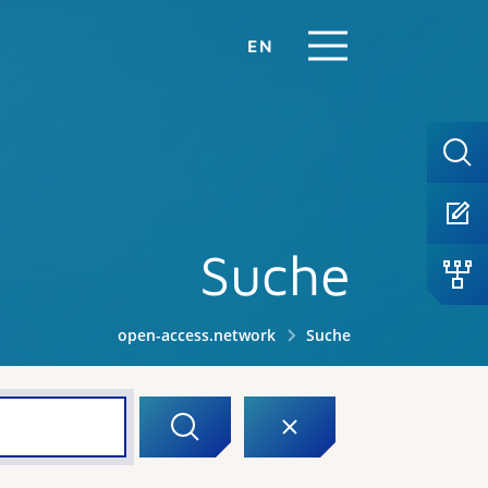
EN
Suche
open-access.network
Suche