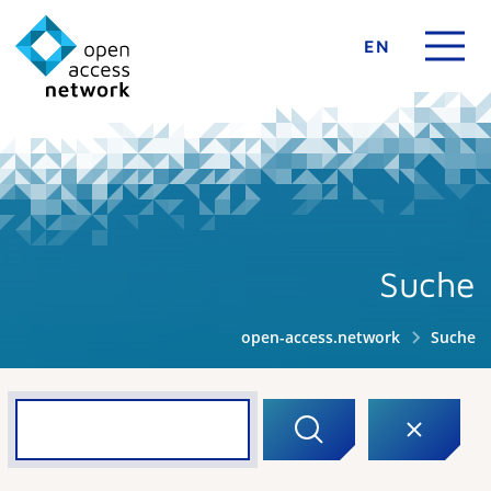
EN
Suche
open-access.network
Suche