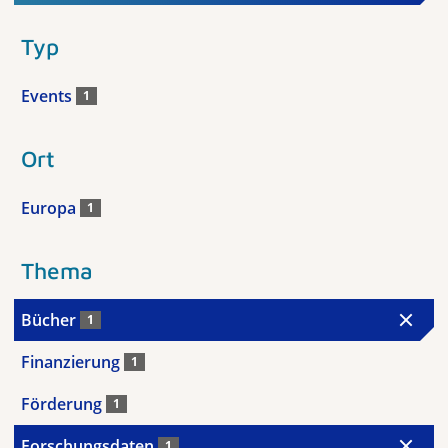
Typ
Events
1
Ort
Europa
1
Thema
Bücher
1
Finanzierung
1
Förderung
1
Forschungsdaten
1