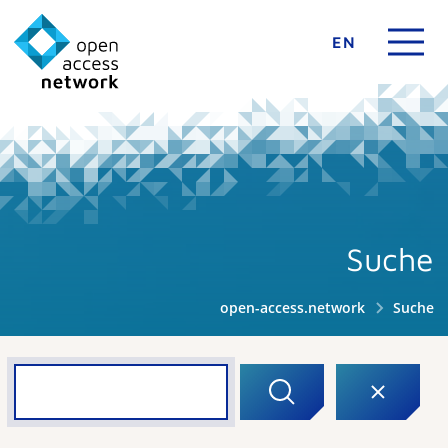
EN
Suche
open-access.network
Suche