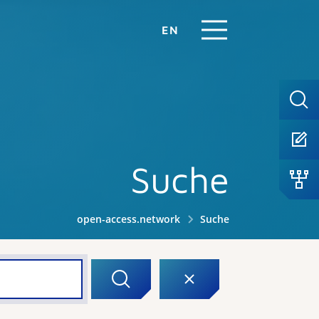
EN
Suche
open-access.network
Suche