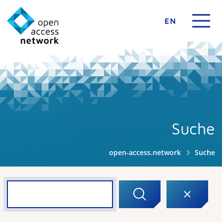
EN
Suche
open-access.network
Suche