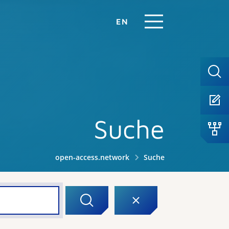
EN
Suche
open-access.network
Suche