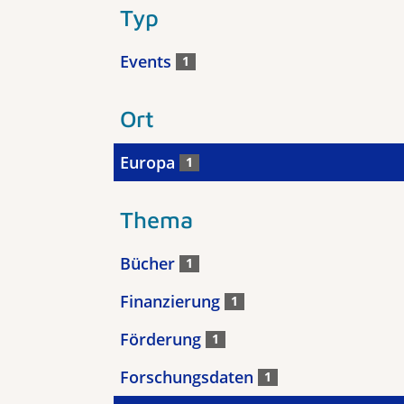
Typ
Events
1
Ort
Europa
1
Thema
Bücher
1
Finanzierung
1
Förderung
1
Forschungsdaten
1