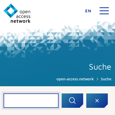
EN
Suche
open-access.network
Suche