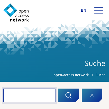
EN
Suche
open-access.network
Suche