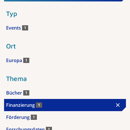
Typ
Events
1
Ort
Europa
1
Thema
Bücher
1
Finanzierung
1
Förderung
1
Forschungsdaten
1