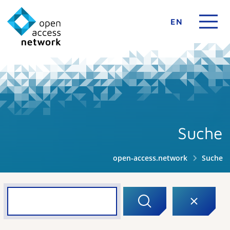
EN
Suche
open-access.network
Suche