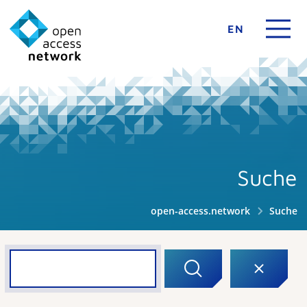
EN
Suche
open-access.network
Suche