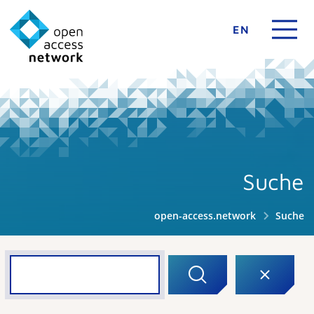
EN
Suche
open-access.network
Suche