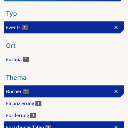
Typ
Events
1
Ort
Europa
1
Thema
Bücher
1
Finanzierung
1
Förderung
1
Forschungsdaten
1