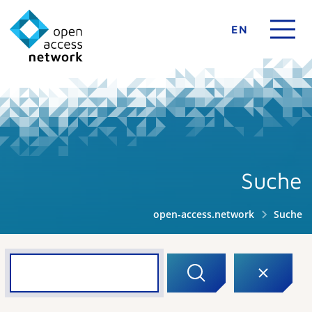
EN
Suche
open-access.network
Suche