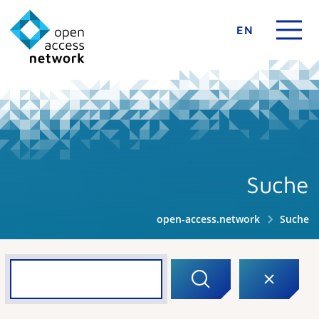
EN
Suche
open-access.network
Suche