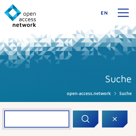
EN
Suche
open-access.network
Suche