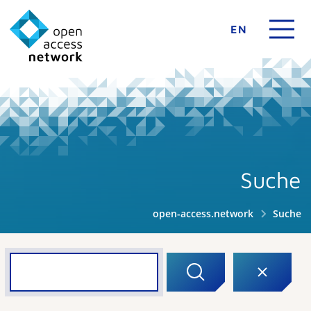
EN
Suche
open-access.network
Suche