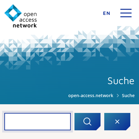
EN
Suche
open-access.network
Suche