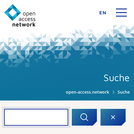
EN
Suche
open-access.network
Suche