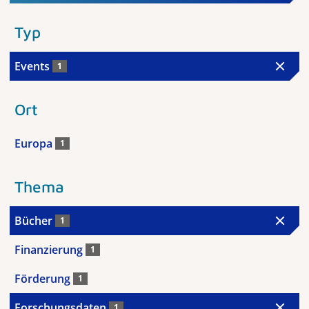
Typ
Events
1
Ort
Europa
1
Thema
Bücher
1
Finanzierung
1
Förderung
1
Forschungsdaten
1