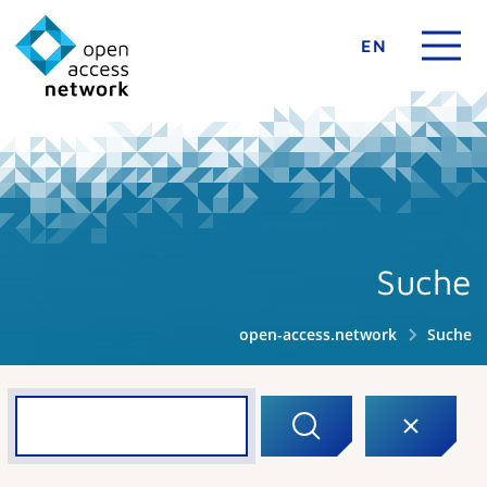
EN
Suche
open-access.network
Suche