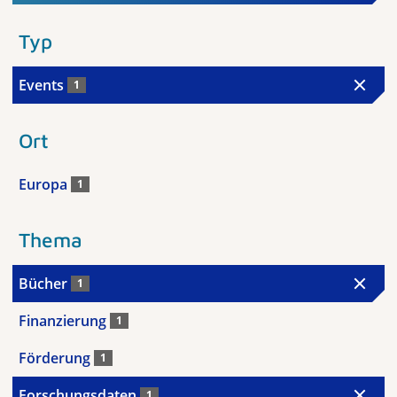
Typ
Events
1
Ort
Europa
1
Thema
Bücher
1
Finanzierung
1
Förderung
1
Forschungsdaten
1