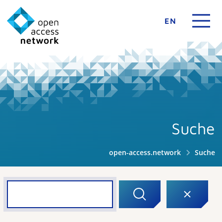
EN
Suche
open-access.network
Suche