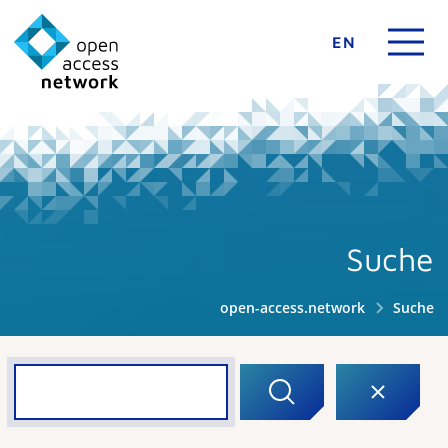
EN
Suche
open-access.network
Suche