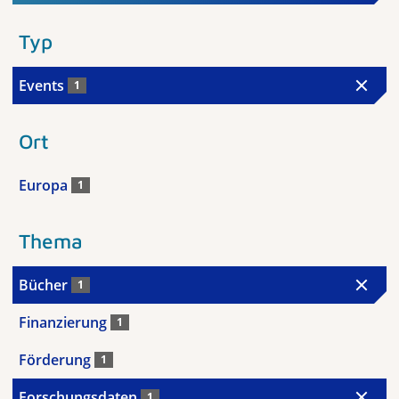
Typ
Events
1
Ort
Europa
1
Thema
Bücher
1
Finanzierung
1
Förderung
1
Forschungsdaten
1