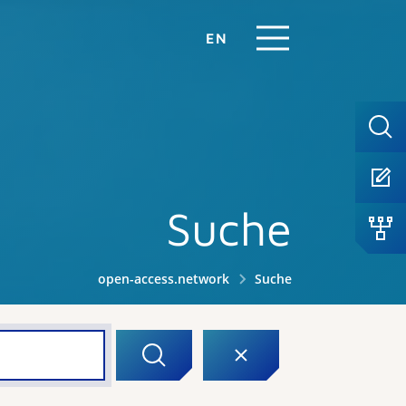
EN
Suche
open-access.network
Suche