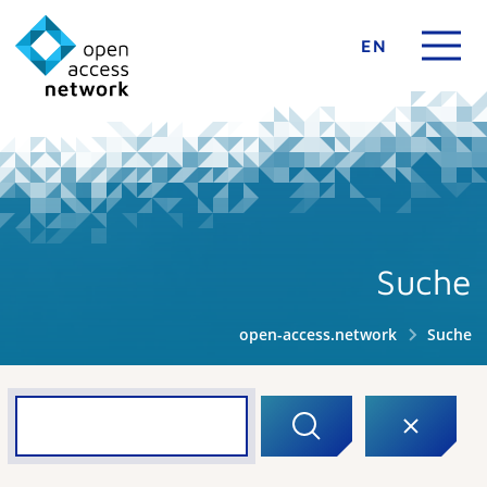
EN
Suche
open-access.network
Suche