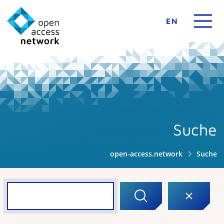
EN
Suche
open-access.network
Suche