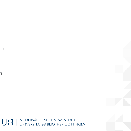
nd
ch