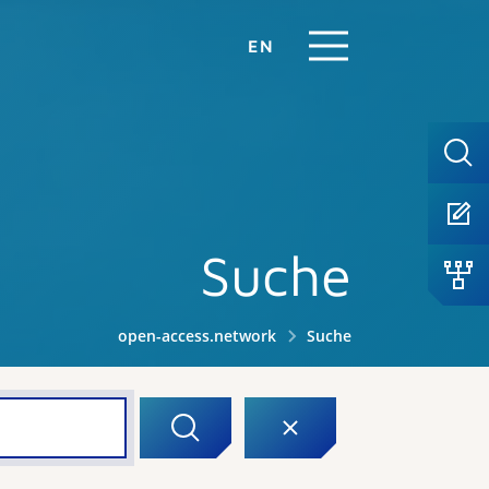
EN
Suche
open-access.network
Suche