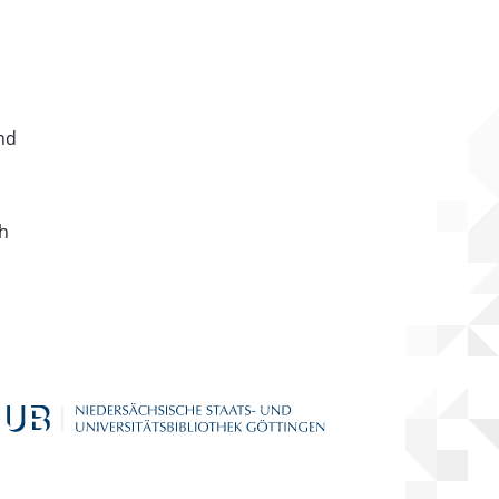
nd
ch