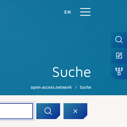
EN
Suche
open-access.network
Suche